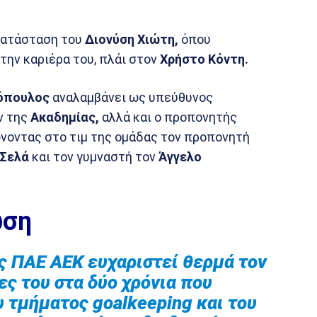
κατάσταση του
Διονύση Χιώτη,
όπου
την καριέρα του, πλάι στον
Χρήστο Κόντη.
όπουλος
αναλαμβάνει ως υπεύθυνος
ν της
Ακαδημίας,
αλλά και ο προπονητής
νοντας στο τιμ της ομάδας τον προπονητή
 Σελά
και τον γυμναστή τον
Άγγελο
ωση
ς ΠΑΕ ΑΕΚ ευχαριστεί θερμά τον
ες του στα δύο χρόνια που
 τμήματος goalkeeping και του