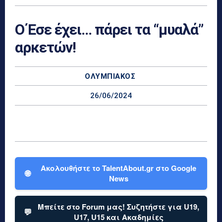
Ο Έσε έχει… πάρει τα “μυαλά”
αρκετών!
ΟΛΥΜΠΙΑΚΌΣ
26/06/2024
Ακολουθήστε το TalentAbout.gr στο Google
🌐
News
Μπείτε στο Forum μας! Συζητήστε για U19,
💬
U17, U15 και Ακαδημίες