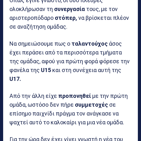
Όπως έγινε γνωστό, οι δύο πλευρές
ολοκλήρωσαν τη
συνεργασία
τους, με τον
αριστεροπόδαρο
στόπερ,
να βρίσκεται πλέον
σε αναζήτηση ομάδας.
Να σημειώσουμε πως ο
ταλαντούχος
άσος
έχει περάσει από τα περισσότερα τμήματα
της ομάδας, αφού για πρώτη φορά φόρεσε την
φανέλα της
U15
και στη συνέχεια αυτή της
U17.
Από την άλλη είχε
προπονηθεί
με την πρώτη
ομάδα, ωστόσο δεν πήρε
συμμετοχές
σε
επίσημο παιχνίδι πράγμα τον ανάγκασε να
ψαχτεί αυτό το καλοκαίρι για μια νέα ομάδα.
Για την ώρα δεν έχει γίνει γνωστή η νέα του