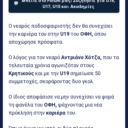
Μπείτε στο Forum μας! Συζητήστε για U19,
💬
U17, U15 και Ακαδημίες
Ο νεαρός ποδοσφαιριστής δεν θα συνεχίσει
την καριέρα του στην
U19
του
ΟΦΗ,
όπου
αποχώρησε πρόσφατα.
Ο λόγος για τον νεαρό
Αντριάνο Χότζα,
που τα
τελευταία χρόνια αγωνιζόταν στους
Κρητικούς
και με την
U19
σημείωσε 50
συμμετοχές, σκοράροντας δυο γκολ.
Ο ίδιος αποφάσισε να μην συνεχίσει να φορά
τη φανέλα του
ΟΦΗ,
ψάχνοντας μια νέα
πρόκληση στην
καριέρα
του.