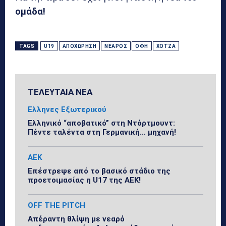
ομάδα!
TAGS
U19
ΑΠΟΧΏΡΗΣΗ
ΝΕΑΡΌΣ
ΟΦΗ
ΧΌΤΖΑ
ΤΕΛΕΥΤΑΙΑ ΝΕΑ
Ελληνες Εξωτερικού
Ελληνικό “αποβατικό” στη Ντόρτμουντ:
Πέντε ταλέντα στη Γερμανική… μηχανή!
ΑΕΚ
Επέστρεψε από το βασικό στάδιο της
προετοιμασίας η U17 της ΑΕΚ!
OFF THE PITCH
Απέραντη θλίψη με νεαρό