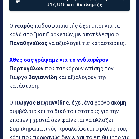
💬
U17, U15 και Ακαδημίες
Ο
νεαρός
ποδοσφαιριστής έχει μπει για τα
καλά στο “μάτι” αρκετών, με αποτέλεσμα ο
Παναθηναϊκός
να αξιολογεί τις καταστάσεις.
Χθες σας γράψαμε για το ενδιαφέρον
Πορτογάλων
που τσεκάρουν επίσης τον
Γιώργο
Βαγιαννίδη
και αξιολογούν την
κατάσταση.
Ο
Γιώργος Βαγιαννίδης,
έχει ένα χρόνο ακόμη
συμβόλαιο και το δικό του στάτους για την
επόμενη χρονιά δεν φαίνεται να αλλάζει.
Συμπληρωματικός προαλείφεται ο ρόλος του,
κάτι που προφανώς δεν είναι το επιθυμητό για