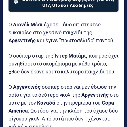
💬
U17, U15 και Ακαδημίες
Ο
Λιονέλ Μέσι
έχασε… δυο απίστευτες
ευκαιρίες στο χθεσινό παιχνίδι της
Αργεντινής
και έγινε “πρωτοσέλιδο” παντού.
Ο σούπερ σταρ της
Ίντερ Μαιάμι,
που μας έχει
συνηθίσει στο σκοράρισμα με κάθε τρόπο,
χθες δεν έκανε και το καλύτερο παιχνίδι του.
Ο
Αργεντινός
σούπερ σταρ ναι μεν έδωσε την
ασίστ για το δεύτερο γκολ της
Αργεντινής
στο
ματς με τον
Καναδά
στην πρεμιέρα του
Copa
America.
Ωστόσο, για την κλάση του έχασε δύο
σίγουρα γκολ. Από αυτά που δεν… χάνονται.
Ειδικά για εκείνον.