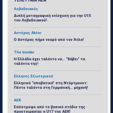
Λεβαδειακός
Διπλή μεταγραφική ενίσχυση για την U15
του Λεβαδειακού!
Αστέρας Aktor
Ο Αστέρας πήρε νεαρό από τον Άτλα!
The Insider
Η Ελλάδα έχει ταλέντο να… “θάβει” τα
ταλέντα της!
Ελληνες Εξωτερικού
Ελληνικό “αποβατικό” στη Ντόρτμουντ:
Πέντε ταλέντα στη Γερμανική… μηχανή!
ΑΕΚ
Επέστρεψε από το βασικό στάδιο της
προετοιμασίας η U17 της ΑΕΚ!