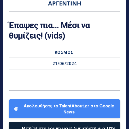
ΑΡΓΕΝΤΙΝΉ
Έπαψες πια… Μέσι να
θυμίζεις! (vids)
ΚΌΣΜΟΣ
21/06/2024
Ακολουθήστε το TalentAbout.gr στο Google
🌐
News
Μπείτε στο Forum μας! Συζητήστε για U19,