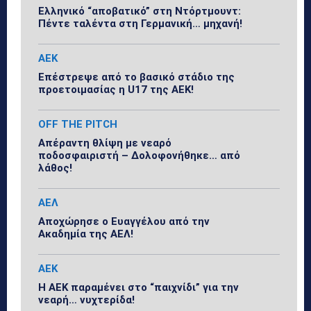
Ελληνικό “αποβατικό” στη Ντόρτμουντ:
Πέντε ταλέντα στη Γερμανική… μηχανή!
ΑΕΚ
Επέστρεψε από το βασικό στάδιο της
προετοιμασίας η U17 της ΑΕΚ!
OFF THE PITCH
Απέραντη θλίψη με νεαρό
ποδοσφαιριστή – Δολοφονήθηκε… από
λάθος!
ΑΕΛ
Αποχώρησε ο Ευαγγέλου από την
Ακαδημία της ΑΕΛ!
ΑΕΚ
Η ΑΕΚ παραμένει στο “παιχνίδι” για την
νεαρή… νυχτερίδα!