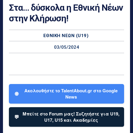
Στα… δύσκολα η Εθνική Νέων
στην Κλήρωση!
ΕΘΝΙΚΉ ΝΈΩΝ (U19)
03/05/2024
Ακολουθήστε το TalentAbout.gr στο Google
🌐
News
Μπείτε στο Forum μας! Συζητήστε για U19,
💬
U17, U15 και Ακαδημίες