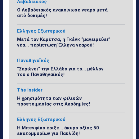
Λεβαδειακός
Ο Λεβαδειακός ανακοίνωσε νεαρό μετά
από δοκιμές!
Ελληνες Εξωτερικού
Μετά τον Καρέτσα, η Γκένκ “μαγειρεύει”
νέα… περίπτωση Έλληνα νεαρού!
ΠαναθηναΪκός
“Σαρώνει” την Ελλάδα για το… μέλλον
του ο Παναθηναϊκός!
The Insider
Η χρησιμότητα των φιλικών
προετοιμασίας στις Ακαδημίες!
Ελληνες Εξωτερικού
Η Μπενφίκα έριξε… άκυρο αξίας 50
εκατομμυρίων για Παυλίδη!