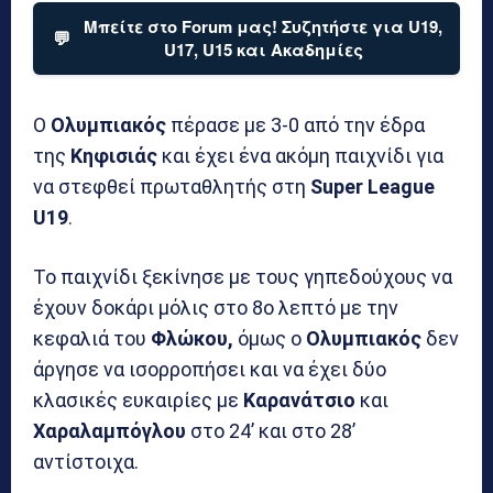
Μπείτε στο Forum μας! Συζητήστε για U19,
💬
U17, U15 και Ακαδημίες
Ο
Ολυμπιακός
πέρασε με 3-0 από την έδρα
της
Κηφισιάς
και έχει ένα ακόμη παιχνίδι για
να στεφθεί πρωταθλητής στη
Super League
U19
.
Το παιχνίδι ξεκίνησε με τους γηπεδούχους να
έχουν δοκάρι μόλις στο 8ο λεπτό με την
κεφαλιά του
Φλώκου,
όμως ο
Ολυμπιακός
δεν
άργησε να ισορροπήσει και να έχει δύο
κλασικές ευκαιρίες με
Καρανάτσιο
και
Χαραλαμπόγλου
στο 24’ και στο 28’
αντίστοιχα.