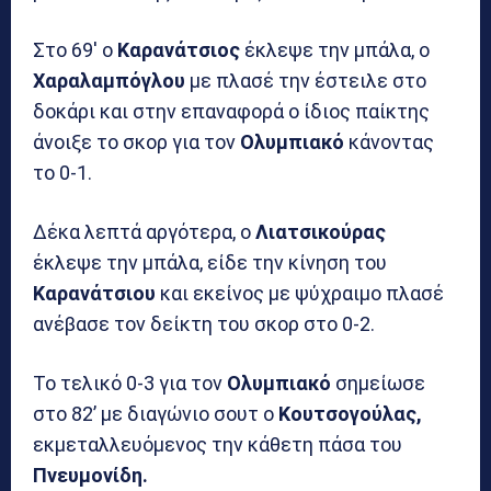
Στο 69′ ο
Καρανάτσιος
έκλεψε την μπάλα, ο
Χαραλαμπόγλου
με πλασέ την έστειλε στο
δοκάρι και στην επαναφορά ο ίδιος παίκτης
άνοιξε το σκορ για τον
Ολυμπιακό
κάνοντας
το 0-1.
Δέκα λεπτά αργότερα, ο
Λιατσικούρας
έκλεψε την μπάλα, είδε την κίνηση του
Καρανάτσιου
και εκείνος με ψύχραιμο πλασέ
ανέβασε τον δείκτη του σκορ στο 0-2.
Το τελικό 0-3 για τον
Ολυμπιακό
σημείωσε
στο 82’ με διαγώνιο σουτ ο
Κουτσογούλας,
εκμεταλλευόμενος την κάθετη πάσα του
Πνευμονίδη.