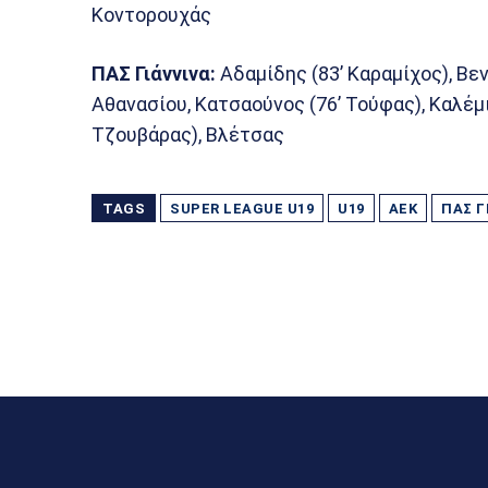
Κοντορουχάς
ΠΑΣ Γιάννινα:
Αδαμίδης (83’ Καραμίχος), Βε
Αθανασίου, Κατσαούνος (76’ Τούφας), Καλέμι,
Τζουβάρας), Βλέτσας
TAGS
SUPER LEAGUE U19
U19
ΑΕΚ
ΠΑΣ Γ