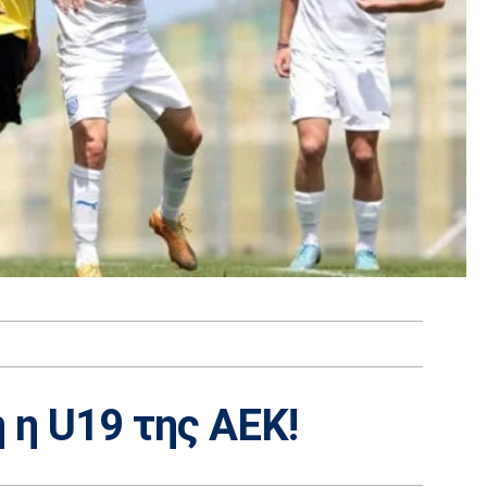
 η U19 της ΑΕΚ!