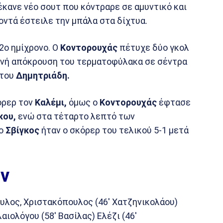
κανε νέο σουτ που κόντραρε σε αμυντικό και
οντά έστειλε την μπάλα στα δίχτυα.
2ο ημίχρονο. Ο
Κοντορουχάς
πέτυχε δύο γκολ
σθενή απόκρουση του τερματοφύλακα σε σέντρα
 του
Δημητριάδη.
όρερ τον
Καλέμι,
όμως ο
Κοντορουχάς
έφτασε
κου,
ενώ στα τέταρτο λεπτό των
 ο
Σβίγκος
ήταν ο σκόρερ του τελικού 5-1 μετά
ν
υλος, Χριστακόπουλος (46′ Χατζηνικολάου)
ιολόγου (58′ Βασίλας) Ελέζι (46′