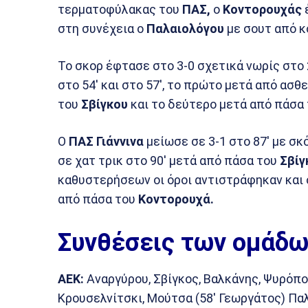
τερματοφύλακας του
ΠΑΣ,
ο
Κοντορουχάς
έ
στη συνέχεια ο
Παλαιολόγου
με σουτ από κ
Το σκορ έφτασε στο 3-0 σχετικά νωρίς στο 
στο 54′ και στο 57′, το πρώτο μετά από α
του
Σβίγκου
και το δεύτερο μετά από πάσα
Ο
ΠΑΣ Γιάννινα
μείωσε σε 3-1 στο 87′ με σκ
σε χατ τρικ στο 90′ μετά από πάσα του
Σβίγ
καθυστερήσεων οι όροι αντιστράφηκαν και
από πάσα του
Κοντορουχά.
Συνθέσεις των ομάδω
ΑΕΚ:
Αναργύρου, Σβίγκος, Βαλκάνης, Ψυρόπο
Κρουσελνίτσκι, Μούτσα (58′ Γεωργάτος) Παλα