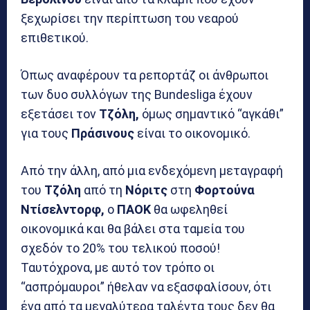
ξεχωρίσει την περίπτωση του νεαρού
επιθετικού.
Όπως αναφέρουν τα ρεπορτάζ οι άνθρωποι
των δυο συλλόγων της Bundesliga έχουν
εξετάσει τον
Τζόλη,
όμως σημαντικό “αγκάθι”
για τους
Πράσινους
είναι το οικονομικό.
Από την άλλη, από μια ενδεχόμενη μεταγραφή
του
Τζόλη
από τη
Νόριτς
στη
Φορτούνα
Ντίσελντορφ,
ο
ΠΑΟΚ
θα ωφεληθεί
οικονομικά και θα βάλει στα ταμεία του
σχεδόν το 20% του τελικού ποσού!
Ταυτόχρονα, με αυτό τον τρόπο οι
“ασπρόμαυροι” ήθελαν να εξασφαλίσουν, ότι
ένα από τα μεγαλύτερα ταλέντα τους δεν θα