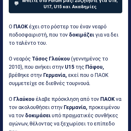
Μπείτε στο Forum μας! Συζητήστε για U19,
💬
U17, U15 και Ακαδημίες
Ο
ΠΑΟΚ
έχει στο ρόστερ του έναν νεαρό
ποδοσφαιριστή, που τον
δοκιμάζει
για να δει
το ταλέντο του.
Ο νεαρός
Τάσος Γλαύκου
(γεννημένος το
2010), που ανήκει στην
U15
της
Πάφου,
βρέθηκε στην
Γερμανία,
εκεί που ο ΠΑΟΚ
συμμετείχε σε διεθνές τουρνουά.
Ο
Γλαύκου
έλαβε πρόσκληση από τον
ΠΑΟΚ
να
τον ακολουθήσει στην
Γερμανία,
προκειμένου
να τον
δοκιμάσει
υπό πραγματικές συνθήκες
αγώνων, θέλοντας να ξεχωρίσει το επίπεδο