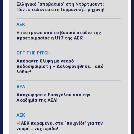
Ελληνικό “αποβατικό” στη Ντόρτμουντ:
Πέντε ταλέντα στη Γερμανική… μηχανή!
ΑΕΚ
Επέστρεψε από το βασικό στάδιο της
προετοιμασίας η U17 της ΑΕΚ!
OFF THE PITCH
Απέραντη θλίψη με νεαρό
ποδοσφαιριστή – Δολοφονήθηκε… από
λάθος!
ΑΕΛ
Αποχώρησε ο Ευαγγέλου από την
Ακαδημία της ΑΕΛ!
ΑΕΚ
Η ΑΕΚ παραμένει στο “παιχνίδι” για την
νεαρή… νυχτερίδα!