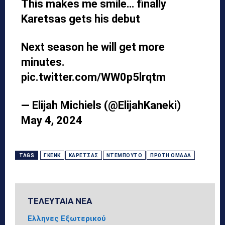
This makes me smile… finally
Karetsas gets his debut
Next season he will get more
minutes.
pic.twitter.com/WW0p5lrqtm
— Elijah Michiels (@ElijahKaneki)
May 4, 2024
TAGS
ΓΚΈΝΚ
ΚΑΡΈΤΣΑΣ
ΝΤΕΜΠΟΎΤΟ
ΠΡΏΤΗ ΟΜΆΔΑ
ΤΕΛΕΥΤΑΙΑ ΝΕΑ
Ελληνες Εξωτερικού