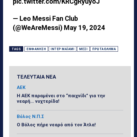
pic.twitter.com/KRCgRyuyoJ
— Leo Messi Fan Club
(@WeAreMessi)
May 19, 2024
TAGS
ΕΜΦΆΝΗΣΗ
ΊΝΤΕΡ ΜΑΪΆΜΙ
ΜΈΣΙ
ΠΡΩΤΆΘΛΗΜΑ
ΤΕΛΕΥΤΑΙΑ ΝΕΑ
ΑΕΚ
Η ΑΕΚ παραμένει στο “παιχνίδι” για την
νεαρή… νυχτερίδα!
Βόλος Ν.Π.Σ
Ο Βόλος πήρε νεαρό από τον Άτλα!