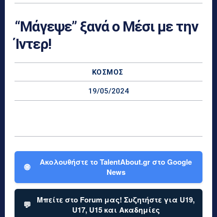
“Μάγεψε” ξανά ο Μέσι με την
Ίντερ!
ΚΌΣΜΟΣ
19/05/2024
Ακολουθήστε το TalentAbout.gr στο Google
🌐
News
Μπείτε στο Forum μας! Συζητήστε για U19,
💬
U17, U15 και Ακαδημίες