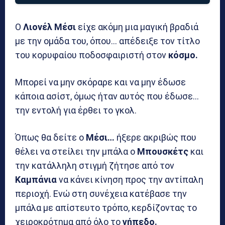
Ο
Λιονέλ Μέσι
είχε ακόμη μια μαγική βραδιά
με την ομάδα του, όπου… απέδειξε τον τίτλο
του κορυφαίου ποδοσφαιριστή στον
κόσμο.
Μπορεί να μην σκόραρε και να μην έδωσε
κάποια ασίστ, όμως ήταν αυτός που έδωσε…
την εντολή για έρθει το γκολ.
Όπως θα δείτε ο
Μέσι…
ήξερε ακριβώς που
θέλει να στείλει την μπάλα ο
Μπουσκέτς
και
την κατάλληλη στιγμή ζήτησε από τον
Καμπάνια
να κάνει κίνηση προς την αντίπαλη
περιοχή. Ενώ στη συνέχεια κατέβασε την
μπάλα με απίστευτο τρόπο, κερδίζοντας το
χειροκρότημα από όλο το
γήπεδο.