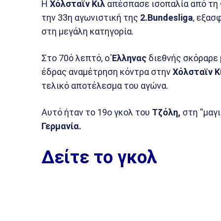
Η
Χόλσταϊν
Κιλ
απέσπασε ισοπαλία από τη
την 33η αγωνιστική της
2.Bundesliga
, εξασ
στη μεγάλη κατηγορία.
Στο 70ό λεπτό, ο
Έλληνας
διεθνής σκόραρε 
έδρας αναμέτρηση κόντρα στην
Χόλσταϊν Κ
τελικό αποτέλεσμα του αγώνα.
Αυτό ήταν το 19ο γκολ του
Τζόλη,
στη “μαγι
Γερμανία.
Δείτε το γκολ