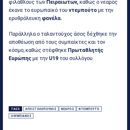
φιλάθλους των
Πειραιωτών,
καθώς ο νεαρός
έκανε το ευρωπαϊκό του
ντεμπούτο
με την
ερυθρόλευκη
φανέλα.
Παράλληλα ο ταλαντούχος άσος δέχθηκε την
αποθέωση από τους συμπαίκτες και τον
κόσμο, καθώς στέφθηκε
Πρωταθλητής
Ευρώπης
με την
U19
του συλλόγου.
TAGS
ΑΠΟΣΤΟΛΌΠΟΥΛΟΣ
ΝΕΑΡΌΣ
ΝΤΕΜΠΟΎΤΟ
ΟΛΥΜΠΙΑΚΌΣ