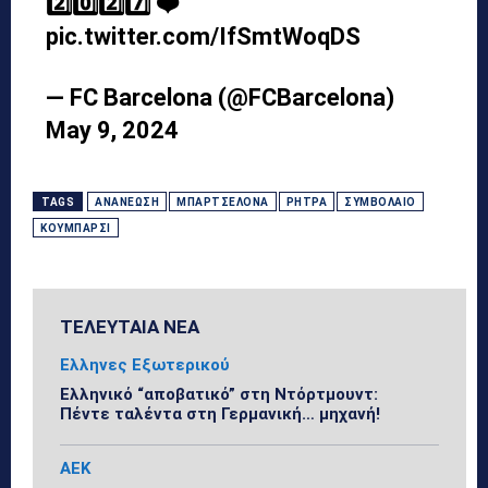
2️⃣0️⃣2️⃣7️⃣ ❤️
pic.twitter.com/IfSmtWoqDS
— FC Barcelona (@FCBarcelona)
May 9, 2024
TAGS
ΑΝΑΝΈΩΣΗ
ΜΠΑΡΤΣΕΛΌΝΑ
ΡΉΤΡΑ
ΣΥΜΒΌΛΑΙΟ
ΚΟΥΜΠΑΡΣΊ
ΤΕΛΕΥΤΑΙΑ ΝΕΑ
Ελληνες Εξωτερικού
Ελληνικό “αποβατικό” στη Ντόρτμουντ:
Πέντε ταλέντα στη Γερμανική… μηχανή!
ΑΕΚ