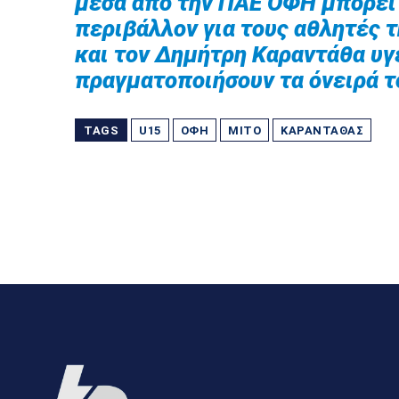
μέσα από την ΠΑΕ ΟΦΗ μπορεί 
περιβάλλον για τους αθλητές τ
και τον Δημήτρη Καραντάθα υγ
πραγματοποιήσουν τα όνειρά τ
TAGS
U15
ΟΦΗ
ΜΊΤΟ
ΚΑΡΑΝΤΆΘΑΣ