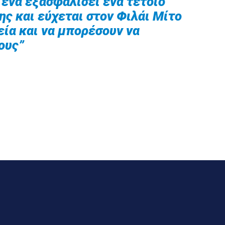
ένα εξασφαλίσει ένα τέτοιο
ης και εύχεται στον Φιλάι Μίτο
εία και να μπορέσουν να
ους”