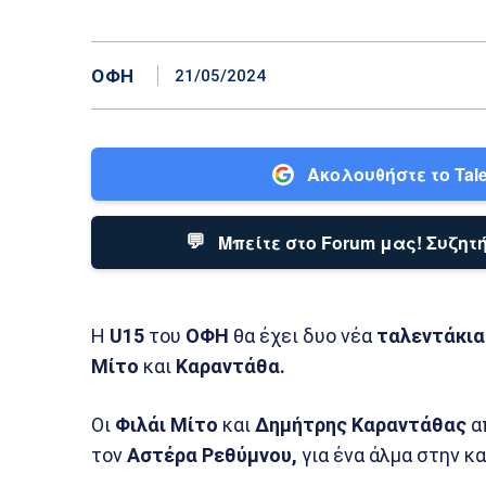
ΟΦΗ
21/05/2024
Ακολουθήστε το Tale
💬
Μπείτε στο Forum μας! Συζητή
Η
U15
του
ΟΦΗ
θα έχει δυο νέα
ταλεντάκια
Μίτο
και
Καραντάθα.
Οι
Φιλάι
Μίτο
και
Δημήτρης
Καραντάθας
α
τον
Αστέρα Ρεθύμνου,
για ένα άλμα στην κα