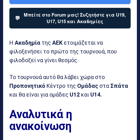
Μπείτε στο Forum μας! Συζητήστε για U19,
💬
U17, U15 και Ακαδημίες
Η
Ακαδημία
της
ΑΕΚ
ετοιμάζεται να
φιλοξενήσει το πρώτο της τουρνουά, που
φιλοδοξεί να γίνει θεσμός.
Το τουρνουά αυτό θα λάβει χώρα στο
Προπονητικό
Κέντρο της
Ομάδας
στα
Σπάτα
και θα είναι για ομάδες
U12
και
U14.
Αναλυτικά η
ανακοίνωση