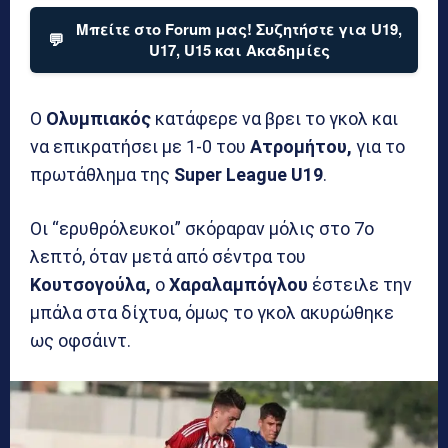
Μπείτε στο Forum μας! Συζητήστε για U19,
💬
U17, U15 και Ακαδημίες
Ο
Ολυμπιακός
κατάφερε να βρει το γκολ και
να επικρατήσει με 1-0 του
Ατρομήτου,
για το
πρωτάθλημα της
Super League U19
.
Οι “ερυθρόλευκοι” σκόραραν μόλις στο 7ο
λεπτό, όταν μετά από σέντρα του
Κουτσογούλα,
ο
Χαραλαμπόγλου
έστειλε την
μπάλα στα δίχτυα, όμως το γκολ ακυρώθηκε
ως οφσάιντ.