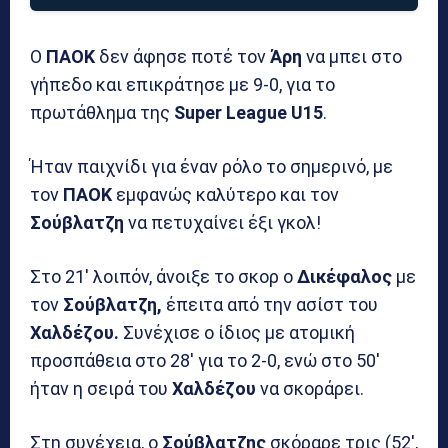
Ο
ΠΑΟΚ
δεν άφησε ποτέ τον
Άρη
να μπει στο
γήπεδο και επικράτησε με 9-0, για το
πρωτάθλημα της
Super League U15
.
Ήταν παιχνίδι για έναν ρόλο το σημερινό, με
τον
ΠΑΟΚ
εμφανώς καλύτερο και τον
Σούβλατζη
να πετυχαίνει έξι γκολ!
Στο 21′ λοιπόν, άνοιξε το σκορ ο
Δικέφαλος
με
τον
Σούβλατζη,
έπειτα από την ασίστ του
Χαλδέζου.
Συνέχισε ο ίδιος με ατομική
προσπάθεια στο 28′ για το 2-0, ενώ στο 50′
ήταν η σειρά του
Χαλδέζου
να σκοράρει.
Στη συνέχεια, ο
Σούβλατζης
σκόραρε τρις (52′,