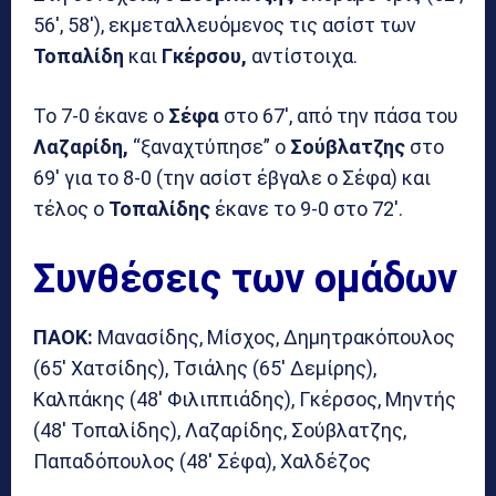
56′, 58′), εκμεταλλευόμενος τις ασίστ των
Τοπαλίδη
και
Γκέρσου,
αντίστοιχα.
Το 7-0 έκανε ο
Σέφα
στο 67′, από την πάσα του
Λαζαρίδη,
“ξαναχτύπησε” ο
Σούβλατζης
στο
69′ για το 8-0 (την ασίστ έβγαλε ο Σέφα) και
τέλος ο
Τοπαλίδης
έκανε το 9-0 στο 72′.
Συνθέσεις των ομάδων
ΠΑΟΚ:
Μανασίδης, Μίσχος, Δημητρακόπουλος
(65′ Χατσίδης), Τσιάλης (65′ Δεμίρης),
Καλπάκης (48′ Φιλιππιάδης), Γκέρσος, Μηντής
(48′ Τοπαλίδης), Λαζαρίδης, Σούβλατζης,
Παπαδόπουλος (48′ Σέφα), Χαλδέζος