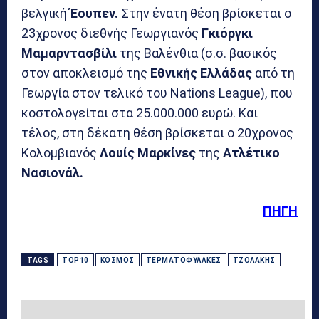
βελγική
Έουπεν.
Στην ένατη θέση βρίσκεται ο
23χρονος διεθνής Γεωργιανός
Γκιόργκι
Μαμαρντασβίλι
της Βαλένθια (σ.σ. βασικός
στον αποκλεισμό της
Εθνικής Ελλάδας
από τη
Γεωργία στον τελικό του Nations League), που
κοστολογείται στα 25.000.000 ευρώ. Και
τέλος, στη δέκατη θέση βρίσκεται ο 20χρονος
Κολομβιανός
Λουίς Μαρκίνες
της
Ατλέτικο
Νασιονάλ.
ΠΗΓΗ
TAGS
TOP10
ΚΌΣΜΟΣ
ΤΕΡΜΑΤΟΦΎΛΑΚΕΣ
ΤΖΟΛΆΚΗΣ