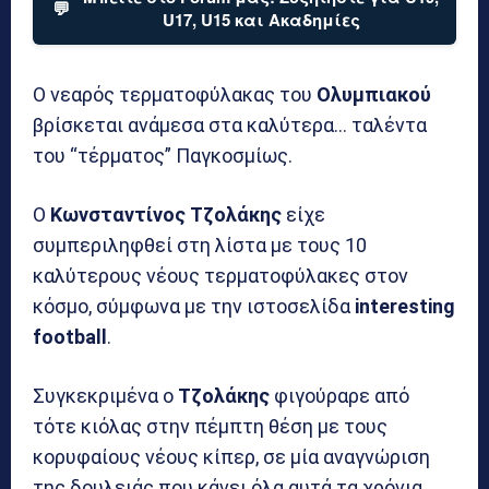
💬
U17, U15 και Ακαδημίες
Ο νεαρός τερματοφύλακας του
Ολυμπιακού
βρίσκεται ανάμεσα στα καλύτερα… ταλέντα
του “τέρματος” Παγκοσμίως.
Ο
Κωνσταντίνος Τζολάκης
είχε
συμπεριληφθεί στη λίστα με τους 10
καλύτερους νέους τερματοφύλακες στον
κόσμο, σύμφωνα με την ιστοσελίδα
interesting
football
.
Συγκεκριμένα ο
Τζολάκης
φιγούραρε από
τότε κιόλας στην πέμπτη θέση με τους
κορυφαίους νέους κίπερ, σε μία αναγνώριση
της δουλειάς που κάνει όλα αυτά τα χρόνια