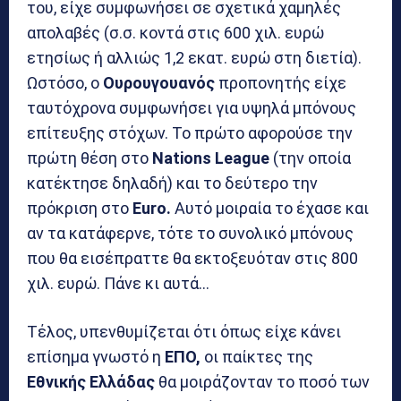
του, είχε συμφωνήσει σε σχετικά χαμηλές
απολαβές (σ.σ. κοντά στις 600 χιλ. ευρώ
ετησίως ή αλλιώς 1,2 εκατ. ευρώ στη διετία).
Ωστόσο, ο
Ουρουγουανός
προπονητής είχε
ταυτόχρονα συμφωνήσει για υψηλά μπόνους
επίτευξης στόχων. Το πρώτο αφορούσε την
πρώτη θέση στο
Nations League
(την οποία
κατέκτησε δηλαδή) και το δεύτερο την
πρόκριση στο
Euro.
Αυτό μοιραία το έχασε και
αν τα κατάφερνε, τότε το συνολικό μπόνους
που θα εισέπραττε θα εκτοξευόταν στις 800
χιλ. ευρώ. Πάνε κι αυτά…
Τέλος, υπενθυμίζεται ότι όπως είχε κάνει
επίσημα γνωστό η
ΕΠΟ,
οι παίκτες της
Εθνικής Ελλάδας
θα μοιράζονταν το ποσό των