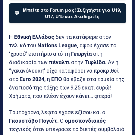
Μπείτε στο Forum μας! Συζητήστε για U19,
💬
U17, U15 και Ακαδημίες
Η
Εθνική Ελλάδος
δεν τα κατάφερε στον
τελικό του
Nations League,
αφού έχασε το
‘χρυσό” εισιτήριο από τη
Γεωργία
στη
διαδικασία των
πέναλτι
στην
Τιφλίδα.
Αν η
“γαλανόλευκη” είχε καταφέρει να προκριθεί
στο
Euro 2024,
η
ΕΠΟ
θα έβαζε στα ταμεία της
ένα ποσό της τάξης των 9,25 εκατ. ευρώ!
Χρήματα, που πλέον έχουν κάνει… φτερά!
Ταυτόχρονα, λεφτά έχασε εξίσου και ο
Γκουστάβο Πογιέτ.
Ο
ομοσπονδιακός
τεχνικός όταν υπέγραφε το διετές συμβόλαιό