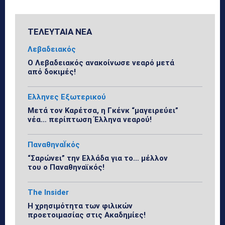
ΤΕΛΕΥΤΑΙΑ ΝΕΑ
Λεβαδειακός
Ο Λεβαδειακός ανακοίνωσε νεαρό μετά
από δοκιμές!
Ελληνες Εξωτερικού
Μετά τον Καρέτσα, η Γκένκ “μαγειρεύει”
νέα… περίπτωση Έλληνα νεαρού!
ΠαναθηναΪκός
“Σαρώνει” την Ελλάδα για το… μέλλον
του ο Παναθηναϊκός!
The Insider
Η χρησιμότητα των φιλικών
προετοιμασίας στις Ακαδημίες!