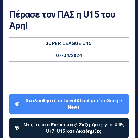
Πέρασε τον ΠΑΣ η U15 του
Άρη!
SUPER LEAGUE U15
07/04/2024
Ακολουθήστε το TalentAbout.gr στο Google
🌐
News
Μπείτε στο Forum μας! Συζητήστε για U19,
💬
U17, U15 και Ακαδημίες