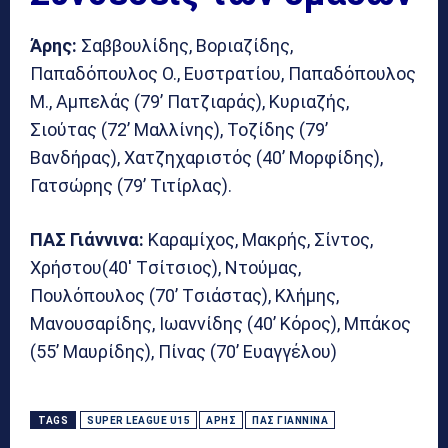
Άρης:
Σαββουλίδης, Βοριαζίδης,
Παπαδόπουλος Ο., Ευστρατίου, Παπαδόπουλος
Μ., Αμπελάς (79’ Πατζιαράς), Κυριαζής,
Σιούτας (72’ Μαλλίνης), Τοζίδης (79’
Βανδήρας), Χατζηχαριστός (40’ Μορφίδης),
Γατσώρης (79’ Τιτίρλας).
ΠΑΣ Γιάννινα:
Kαραμίχος, Mακρής, Σίντος,
Xρήστου(40′ Tσίτσιος), Nτούμας,
Πουλόπουλος (70’ Tσιάστας), Kλήμης,
Mανουσαρίδης, Iωαννίδης (40’ Kόρος), Mπάκος
(55’ Mαυρίδης), Πίνας (70’ Eυαγγέλου)
TAGS
SUPER LEAGUE U15
ΆΡΗΣ
ΠΑΣ ΓΙΆΝΝΙΝΑ