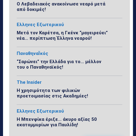
Ο Λεβαδειακός ανακοίνωσε νεαρό μετά
από δοκιμές!
Ελληνες Εξωτερικού
Μετά τον Καρέτσα, η Γκένκ “μαγειρεύει”
νέα… περίπτωση Έλληνα νεαρού!
ΠαναθηναΪκός
“Σαρώνει” την Ελλάδα για το… μέλλον
του ο Παναθηναϊκός!
The Insider
Η χρησιμότητα των φιλικών
προετοιμασίας στις Ακαδημίες!
Ελληνες Εξωτερικού
Η Μπενφίκα έριξε… άκυρο αξίας 50
εκατομμυρίων για Παυλίδη!