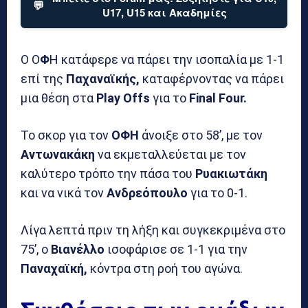
💬
U17, U15 και Ακαδημίες
Ο Ο
Φ
Η κατάφερε να πάρει την ισοπαλία με 1-1
επί της
Παχαναϊκής,
καταφέρνοντας να πάρει
μια θέση στα
Play Offs
για το
Final Four.
Το σκορ για τον
ΟΦΗ
άνοιξε στο 58’, με τον
Αντωνακάκη
να εκμεταλλεύεται με τον
καλύτερο τρόπο την πάσα του
Ρυακιωτάκη
και να νικά τον
Ανδρεόπουλο
για το 0-1.
Λίγα λεπτά πριν τη λήξη και συγκεκριμένα στο
75’, ο
Βιανέλλο
ισοφάρισε σε 1-1 για την
Παναχαϊκή,
κόντρα στη ροή του αγώνα.