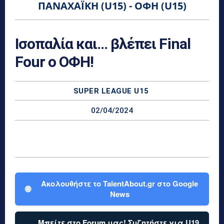
ΠΑΝΑΧΑΪΚΉ (U15) - ΟΦΗ (U15)
Ισοπαλία και… βλέπει Final
Four ο ΟΦΗ!
SUPER LEAGUE U15
02/04/2024
Ακολουθήστε το TalentAbout.gr στο Google
🌐
News
Μπείτε στο Forum μας! Συζητήστε για U19,