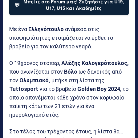
Μπείτε στο Forum μας! Συζητήστε για U19,
💬
U17, U15 και Ακαδημίες
Με ένα
Ελληνόπουλο
ανάμεσα στις
υποψηφιότητες ετοιμάζεται να έρθει το
βραβείο για τον καλύτερο νεαρό.
O 19χρονος στόπερ,
Αλέξης Καλογερόπουλος,
που αγωνίζεται στον
Βόλο
ως δανεικός από
τον
Ολυμπιακό,
μπήκε στη λίστα της
Tuttosport
για το βραβείο
Golden Boy 2024
, το
οποίο απονέμεται κάθε χρόνο στον κορυφαίο
παίκτη κάτω των 21 ετών για ένα
ημερολογιακό ετός.
Στο τέλος του τρέχοντος έτους, η λίστα θα…