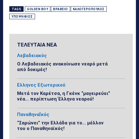
TAGS
GOLDEN BOY
ΒΡΑΒΕΊΟ
ΚΑΛΟΓΕΡΌΠΟΥΛΟΣ
ΥΠΟΨΉΦΙΟΣ
ΤΕΛΕΥΤΑΙΑ ΝΕΑ
Λεβαδειακός
Ο Λεβαδειακός ανακοίνωσε νεαρό μετά
από δοκιμές!
Ελληνες Εξωτερικού
Μετά τον Καρέτσα, η Γκένκ “μαγειρεύει”
νέα… περίπτωση Έλληνα νεαρού!
ΠαναθηναΪκός
“Σαρώνει” την Ελλάδα για το… μέλλον
του ο Παναθηναϊκός!