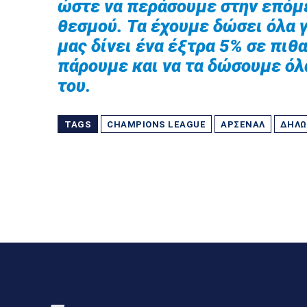
ώστε να περάσουμε στην επόμ
θεσμού. Τα έχουμε δώσει όλα γ
μας δίνει ένα έξτρα 5% σε πιθ
πάρουμε και να τα δώσουμε όλα
του.
TAGS
CHAMPIONS LEAGUE
ΆΡΣΕΝΑΛ
ΔΗΛΏ