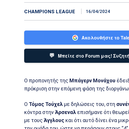
CHAMPIONS LEAGUE
16/04/2024
Ακολουθήστε το Tale
💬
Μπείτε στο Forum μας! Συζητή
Ο προπονητής της
Μπάγερν Μονάχου
έδειξ
πρόκριση στην επόμενη φάση της διοργάν
Ο
Τόμας Τούχελ
με δηλώσεις του, στη
συνέ
κόντρα στην
Άρσεναλ
επισήμανε ότι θεωρεί
με τους
Άγγλους
και ότι αυτό δίνει ένα μικ
την ομάδα του, ώστε να περάσουν στους “4”