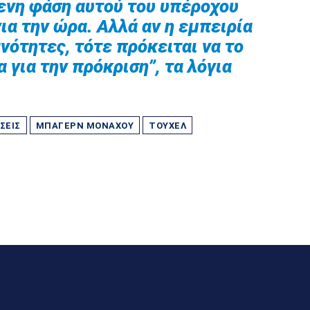
ενη φάση αυτού του υπέροχου
ια την ώρα. Αλλά αν η εμπειρία
ανότητες, τότε πρόκειται να το
 για την πρόκριση”, τα λόγια
ΣΕΙΣ
ΜΠΆΓΕΡΝ ΜΟΝΆΧΟΥ
ΤΟΎΧΕΛ