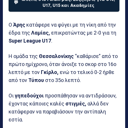
💬
U17, U15 και Ακαδημίες
Ο
Άρης
κατάφερε να φύγει με τη νίκη από την
έδρα της
Λαμίας,
επικρατώντας με 2-0 για τη
Super League U17
.
Η ομάδα της
Θεσσαλονίκης
“καθάρισε” από το
πρώτο ημίχρονο, όταν άνοιξε το σκορ στο 16ο
λεπτό με τον
Γκίρλο,
ενώ το τελικό 0-2 ήρθε
από τον
Τύπου
στο 35ο λεπτό.
Οι
γηπεδούχοι
προσπάθησαν να αντιδράσουν,
έχοντας κάποιες καλές
στιγμές,
αλλά δεν
κατάφεραν να παραβιάσουν την αντίπαλη
εστία.