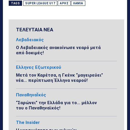
TAGS
SUPER LEAGUE U17
ΆΡΗΣ
ΛΑΜΊΑ
ΤΕΛΕΥΤΑΙΑ ΝΕΑ
Λεβαδειακός
Ο Λεβαδειακός ανακοίνωσε νεαρό μετά
από δοκιμές!
Ελληνες Εξωτερικού
Μετά τον Καρέτσα, η Γκένκ “μαγειρεύει”
νέα… περίπτωση Έλληνα νεαρού!
ΠαναθηναΪκός
“Σαρώνει” την Ελλάδα για το… μέλλον
του ο Παναθηναϊκός!
The Insider