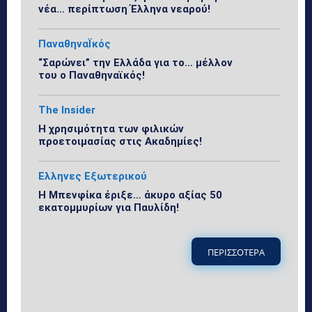
νέα… περίπτωση Έλληνα νεαρού!
ΠαναθηναΪκός
“Σαρώνει” την Ελλάδα για το… μέλλον
του ο Παναθηναϊκός!
The Insider
Η χρησιμότητα των φιλικών
προετοιμασίας στις Ακαδημίες!
Ελληνες Εξωτερικού
Η Μπενφίκα έριξε… άκυρο αξίας 50
εκατομμυρίων για Παυλίδη!
ΠΕΡΙΣΣΟΤΕΡΑ