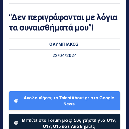
“Δεν περιγράφονται με λόγια
τα συναισθήματά μου”!
ΟΛΥΜΠΙΑΚΌΣ
22/04/2024
Ακολουθήστε το TalentAbout.gr στο Google
🌐
News
Μπείτε στο Forum μας! Συζητήστε για U19,
💬
U17, U15 και Ακαδημίες