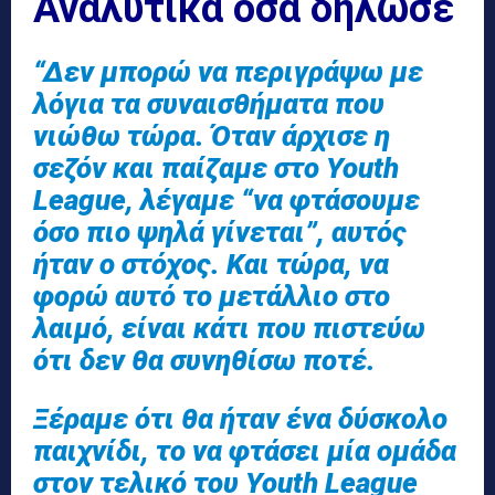
Αναλυτικά όσα δήλωσε
“Δεν μπορώ να περιγράψω με
λόγια τα συναισθήματα που
νιώθω τώρα. Όταν άρχισε η
σεζόν και παίζαμε στο Youth
League, λέγαμε “να φτάσουμε
όσο πιο ψηλά γίνεται”, αυτός
ήταν ο στόχος. Και τώρα, να
φορώ αυτό το μετάλλιο στο
λαιμό, είναι κάτι που πιστεύω
ότι δεν θα συνηθίσω ποτέ.
Ξέραμε ότι θα ήταν ένα δύσκολο
παιχνίδι, το να φτάσει μία ομάδα
στον τελικό του Youth League