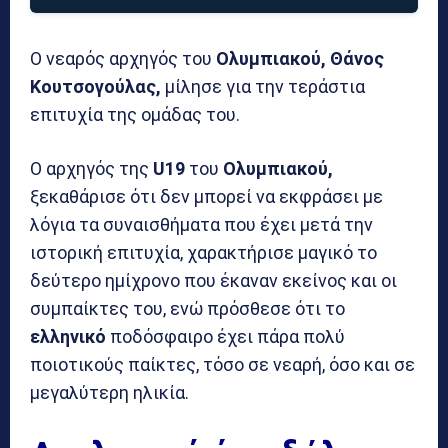
Ο νεαρός αρχηγός του
Ολυμπιακού, Θάνος
Κουτσογούλας,
μίλησε για την τεράστια
επιτυχία της ομάδας του.
Ο αρχηγός της
U19
του
Ολυμπιακού,
ξεκαθάρισε ότι δεν μπορεί να εκφράσει με
λόγια τα συναισθήματα που έχει μετά την
ιστορική επιτυχία, χαρακτήρισε μαγικό το
δεύτερο ημίχρονο που έκαναν εκείνος και οι
συμπαίκτες του, ενώ πρόσθεσε ότι το
ελληνικό
ποδόσφαιρο έχει πάρα πολύ
ποιοτικούς παίκτες, τόσο σε νεαρή, όσο και σε
μεγαλύτερη ηλικία.