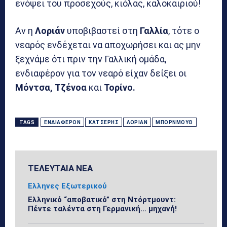
ενόψει του προσεχούς, κιόλας, καλοκαιριού!
Αν η
Λοριάν
υποβιβαστεί στη
Γαλλία
, τότε ο
νεαρός ενδέχεται να αποχωρήσει και ας μην
ξεχνάμε ότι πριν την Γαλλική ομάδα,
ενδιαφέρον για τον νεαρό είχαν δείξει οι
Μόντσα, Τζένοα
και
Τορίνο.
TAGS
ΕΝΔΙΑΦΈΡΟΝ
ΚΑΤΣΈΡΗΣ
ΛΟΡΙΆΝ
ΜΠΌΡΝΜΟΥΘ
ΤΕΛΕΥΤΑΙΑ ΝΕΑ
Ελληνες Εξωτερικού
Ελληνικό “αποβατικό” στη Ντόρτμουντ:
Πέντε ταλέντα στη Γερμανική… μηχανή!