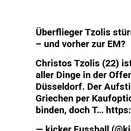
Überflieger Tzolis st
– und vorher zur EM?
Christos Tzolis (22) i
aller Dinge in der Off
Düsseldorf. Der Aufsti
Griechen per Kaufoptio
binden, doch T…
https
— kicker Fussball (@k