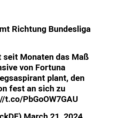
ürmt Richtung Bundesliga
st seit Monaten das Maß
ensive von Fortuna
egsaspirant plant, den
n fest an sich zu
://t.co/PbGoOW7GAU
ickDE)
March 21, 2024