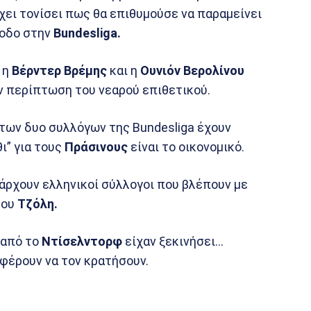
χει τονίσει πως θα επιθυμούσε να παραμείνει
νοδο στην
Bundesliga.
η
Βέρντερ Βρέμης
και η
Ουνιόν Βερολίνου
ην περίπτωση του νεαρού επιθετικού.
των δυο συλλόγων της Bundesliga έχουν
ι” για τους
Πράσινους
είναι το οικονομικό.
άρχουν ελληνικοί σύλλογοι που βλέπουν με
του
Τζόλη.
 από το
Ντίσελντορφ
είχαν ξεκινήσει…
αφέρουν να τον κρατήσουν.