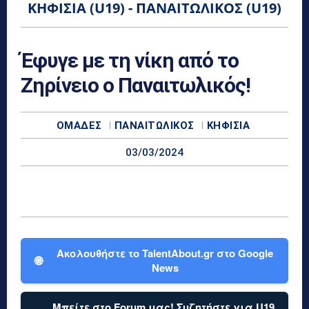
ΚΗΦΙΣΙΆ (U19) - ΠΑΝΑΙΤΩΛΙΚΌΣ (U19)
Έφυγε με τη νίκη από το
Ζηρίνειο ο Παναιτωλικός!
ΟΜΆΔΕΣ
ΠΑΝΑΙΤΩΛΙΚΌΣ
ΚΗΦΙΣΙΆ
03/03/2024
Ακολουθήστε το TalentAbout.gr στο Google
🌐
News
Μπείτε στο Forum μας! Συζητήστε για U19,