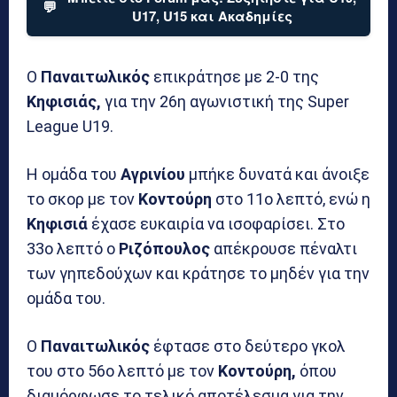
💬
U17, U15 και Ακαδημίες
Ο
Παναιτωλικός
επικράτησε με 2-0 της
Κηφισιάς,
για την 26η αγωνιστική της Super
League U19.
Η ομάδα του
Αγρινίου
μπήκε δυνατά και άνοιξε
το σκορ με τον
Κοντούρη
στο 11ο λεπτό, ενώ η
Κηφισιά
έχασε ευκαιρία να ισοφαρίσει. Στο
33ο λεπτό ο
Ριζόπουλος
απέκρουσε πέναλτι
των γηπεδούχων και κράτησε το μηδέν για την
ομάδα του.
Ο
Παναιτωλικός
έφτασε στο δεύτερο γκολ
του στο 56ο λεπτό με τον
Κοντούρη,
όπου
διαμόρφωσε το τελικό αποτέλεσμα για την