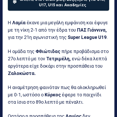
💬
U17, U15 και Ακαδημίες
Η
Λαμία
έκανε μια μεγάλη εμφάνιση και έφυγε
με τη νίκη 2-1 από την έδρα του
ΠΑΣ Γιάννινα,
για την 21η αγωνιστική της
Super League U19
.
Η ομάδα της
Φθιώτιδας
πήρε προβάδισμα στο
27ο λεπτό με τον
Τετριμέλη,
ενώ δέκα λεπτά
αργότερα είχε δοκάρι στην προσπάθεια του
Ζαλοκώστα.
Η αναμέτρηση φαινόταν πως θα ολοκληρωθεί
με 0-1, ωστόσο ο
Κύρκος
έφερε το παιχνίδι
στα ίσια στο 89ο λεπτό με πέναλτι.
Ωστόσο η προσπάθεια της
Λαμίας
δεν