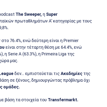
podcast
The Sweeper,
η
Super
αϊκών πρωταθλημάτων Α’ κατηγορίας με τους
,8%.
στο 76.4%, ενώ δεύτερη είναι η Premier
ου
είναι στην τέταρτη θέση με 64.4%, ενώ
), η Serie A (63.3%), η Primeira Liga της
χώρα μας.
League
δεν… εμπιστεύεται τις
Ακαδημίες
της
βάση σε ξένους, δημιουργώντας πρόβλημα όχι
ς ομάδες.
με βάση τα στοιχεία του
Transfermarkt.