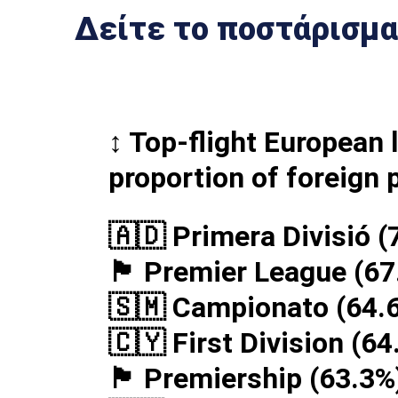
Δείτε το ποστάρισμα
↕️ Top-flight European
proportion of foreign 
🇦🇩 Primera Divisió (
🏴󠁧󠁢󠁥󠁮󠁧󠁿 Premier League (
🇸🇲 Campionato (64.
🇨🇾 First Division (64
🏴󠁧󠁢󠁳󠁣󠁴󠁿 Premiership (63.3%