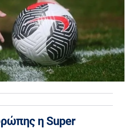
υρώπης η Super