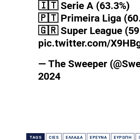
🇮🇹 Serie A (63.3%)
🇵🇹 Primeira Liga (60
🇬🇷 Super League (59
pic.twitter.com/X9H
— The Sweeper (@Sw
2024
TAGS
CIES
ΕΛΛΆΔΑ
ΈΡΕΥΝΑ
ΕΥΡΏΠΗ