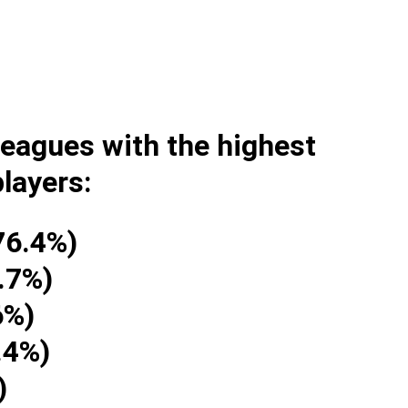
 leagues with the highest
players:
76.4%)
67.7%)
6%)
.4%)
)