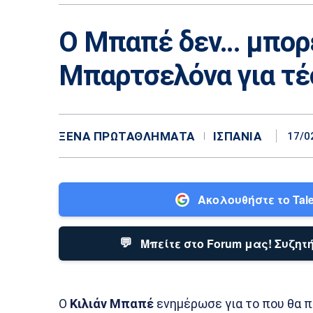
Ο Μπαπέ δεν… μπορε
Μπαρτσελόνα για τέ
ΞΈΝΑ ΠΡΩΤΑΘΛΉΜΑΤΑ
ΙΣΠΑΝΊΑ
17/0
Ακολουθήστε το Tale
💬
Μπείτε στο Forum μας! Συζητή
Ο
Κιλιάν Μπαπέ
ενημέρωσε για το που θα πά