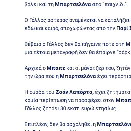
βάλει και τη
Μπαρτσελόνα
στο “παιχνίδι”.
Ο Γάλλος αστέρας αναμένεται να καταλήξει
εδώ και καιρό, αποχωρώντας από την
Παρί 
Βέβαια ο Γάλλος δεν θα πήγαινε ποτέ στη
Μ
μια τέτοια μεταγραφή δεν θα έπαιρνε “σάρκα
Αρχικά ο
Μπαπέ
και οι μάνατζερ του, ζητά
την ώρα που η
Μπαρτσελόνα
έχει τεράστια
Η ομάδα του
Ζοάν Λαπόρτα,
έχει ζητήματα μ
καμία περίπτωση να προσφέρει στον
Μπαπ
Γάλλος ζητάει 30 εκατ. ευρώ ετησίως!
Επιπλέον, δεν θα ασχοληθεί η
Μπαρτσελόν