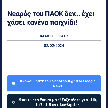
Νεαρός του ΠΑΟΚ δεν… έχει
χάσει κανένα παιχνίδι!
ΟΜΆΔΕΣ
ΠΑΟΚ
02/02/2024
Ακολουθήστε το TalentAbout.gr στο Google
🌐
News
Μπείτε στο Forum μας! Συζητήστε για U19,
💬
U17, U15 και Ακαδημίες