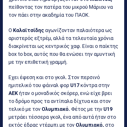
πείθοντας τον πατέρα του μικρού Μάριου να
τον πάει στην ακαδημία του ΠΑΟΚ.
Ο
Καλαϊτσίδης
αγωνίζονταν παλαιότερα ως
αριστερός εξτρέμ, αλλά τα τελευταία χρόνια
διακρίνεται ως κεντρικός χαφ. Είναι ο παίκτης
box to box, αυτός που θα ενώσει την αμυντική
με την επιθετική γραμμή.
Εχει έφεση και στο γκολ. Στον περσινό
ημιτελικό του φάιναλ φορ
U17
κόντρα στην
ΑΕΚ
ήταν ο μοναδικός σκόρερ, ενώ είχε βρει
το δρόμο προς τα αντίπαλα δίχτυα και στον
τελικό με τον
Ολυμπιακό.
Φέτoς με την
U19
μετράει τέσσερα γκολ, ένα από αυτά ήταν στο
εκτός έδρας ντέρμπι με τον
Ολυμπιακό,
στο