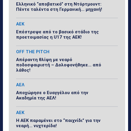
Ελληνικό “αποβατικό” στη Ντόρτμουντ:
Πέντε ταλέντα στη Γερμανική… μηχανή!
ΑΕΚ
Επέστρεψε από το βασικό στάδιο της
προετοιμασίας η U17 της ΑΕΚ!
OFF THE PITCH
Απέραντη θλίψη με νεαρό
ποδοσφαιριστή – Δολοφονήθηκε… από
λάθος!
ΑΕΛ
Αποχώρησε ο Ευαγγέλου από την
Ακαδημία της ΑΕΛ!
ΑΕΚ
Η ΑΕΚ παραμένει στο “παιχνίδι” για την
νεαρή… νυχτερίδα!