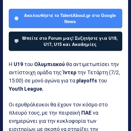
Ακολουθήστε το TalentAbout.gr στο Google
🌐
News
Μπείτε στο Forum μας! Συζητήστε για U19,
💬
U17, U15 και Ακαδημίες
Η
U19
του
Ολυμπιακού
θα αντιμετωπίσει την
αντίστοιχη ομάδα της
Ίντερ
την Τετάρτη (7/2,
15:00) σε μονό αγώνα για τα
playoffs
του
Youth League.
Οι ερυθρόλευκοι θα έχουν τον κόσμο στο
πλευρό τους, με την πειραϊκή
ΠΑΕ
να
ενημερώνει για την κυκλοφορία των
εισιτηρίων, με σκοπό να στηρίξει την