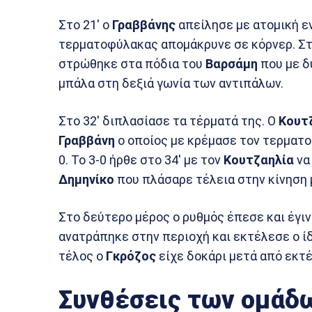
Στο 21′ ο
Γραββάνης
απείλησε με ατομική ε
τερματοφύλακας απομάκρυνε σε κόρνερ. Στο
στρώθηκε στα πόδια του
Βαρσάμη
που με δ
μπάλα στη δεξιά γωνία των αντιπάλων.
Στο 32′ διπλασίασε τα τέρματά της. Ο
Κουτ
Γραββάνη
ο οποίος με κρέμασε τον τερματο
0. Το 3-0 ήρθε στο 34′ με τον
Κουτζαηλία
να
Δημηνίκο
που πλάσαρε τέλεια στην κίνηση 
Στο δεύτερο μέρος ο ρυθμός έπεσε και έγιν
ανατράπηκε στην περιοχή και εκτέλεσε ο ίδ
τέλος ο
Γκρόζος
είχε δοκάρι μετά από εκτέ
Συνθέσεις των ομάδ