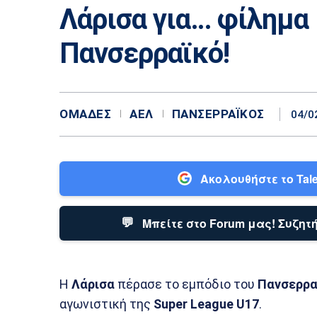
Λάρισα για… φίλημα
Πανσερραϊκό!
ΟΜΆΔΕΣ
ΑΕΛ
ΠΑΝΣΕΡΡΑΪΚΌΣ
04/0
Ακολουθήστε το Tale
💬
Μπείτε στο Forum μας! Συζητή
Η
Λάρισα
πέρασε το εμπόδιο του
Πανσερρα
αγωνιστική της
Super League U17
.