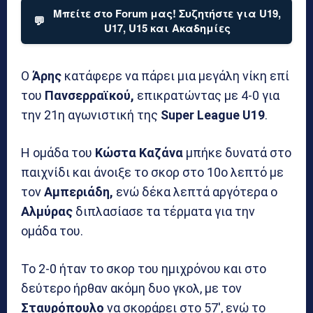
Μπείτε στο Forum μας! Συζητήστε για U19,
💬
U17, U15 και Ακαδημίες
Ο
Άρης
κατάφερε να πάρει μια μεγάλη νίκη επί
του
Πανσερραϊκού,
επικρατώντας με 4-0 για
την 21η αγωνιστική της
Super League U19
.
Η ομάδα του
Κώστα Καζάνα
μπήκε δυνατά στο
παιχνίδι και άνοιξε το σκορ στο 10ο λεπτό με
τον
Αμπεριάδη,
ενώ δέκα λεπτά αργότερα ο
Αλμύρας
διπλασίασε τα τέρματα για την
ομάδα του.
Το 2-0 ήταν το σκορ του ημιχρόνου και στο
δεύτερο ήρθαν ακόμη δυο γκολ, με τον
Σταυρόπουλο
να σκοράρει στο 57′, ενώ το