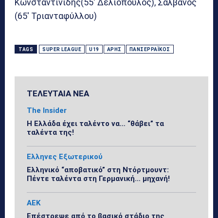
Κωνσταντινίδης(55′ Δελιοπουλος), Σαλβανος
(65′ Τριανταφύλλου)
TAGS
SUPER LEAGUE
U19
ΆΡΗΣ
ΠΑΝΣΕΡΡΑΪΚΌΣ
ΤΕΛΕΥΤΑΙΑ ΝΕΑ
The Insider
Η Ελλάδα έχει ταλέντο να… “θάβει” τα
ταλέντα της!
Ελληνες Εξωτερικού
Ελληνικό “αποβατικό” στη Ντόρτμουντ:
Πέντε ταλέντα στη Γερμανική… μηχανή!
ΑΕΚ
Επέστρεψε από το βασικό στάδιο της