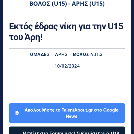
ΒΌΛΟΣ (U15) - ΆΡΗΣ (U15)
Εκτός έδρας νίκη για την U15
του Άρη!
ΟΜΆΔΕΣ
ΆΡΗΣ
ΒΌΛΟΣ Ν.Π.Σ
10/02/2024
Ακολουθήστε το TalentAbout.gr στο Google
🌐
News
Μπείτε στο Forum μας! Συζητήστε για U19,