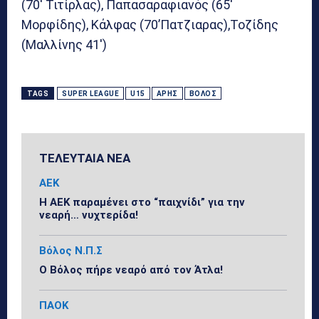
(70′ Τιτίρλας), Παπασαραφιανός (65′
Μορφίδης), Κάλφας (70’Πατζιαρας),Τοζίδης
(Μαλλίνης 41′)
TAGS
SUPER LEAGUE
U15
ΆΡΗΣ
ΒΌΛΟΣ
ΤΕΛΕΥΤΑΙΑ ΝΕΑ
ΑΕΚ
Η ΑΕΚ παραμένει στο “παιχνίδι” για την
νεαρή… νυχτερίδα!
Βόλος Ν.Π.Σ
Ο Βόλος πήρε νεαρό από τον Άτλα!
ΠΑΟΚ