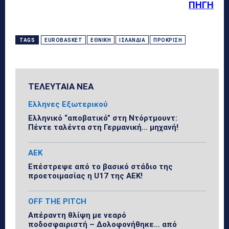
ΠΗΓΗ
TAGS
EUROBASKET
ΕΘΝΙΚΉ
ΙΣΛΑΝΔΊΑ
ΠΡΌΚΡΙΣΗ
ΤΕΛΕΥΤΑΙΑ ΝΕΑ
Ελληνες Εξωτερικού
Ελληνικό “αποβατικό” στη Ντόρτμουντ:
Πέντε ταλέντα στη Γερμανική… μηχανή!
ΑΕΚ
Επέστρεψε από το βασικό στάδιο της
προετοιμασίας η U17 της ΑΕΚ!
OFF THE PITCH
Απέραντη θλίψη με νεαρό
ποδοσφαιριστή – Δολοφονήθηκε… από