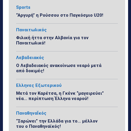
Sports
“Αργυρή” η Ρούσσου στο Παγκόσμιο U20!
Παναιτωλικός
Φιλική ήττα στην Αλβανία για τον
Παναιτωλικό!
Λεβαδειακός
Ο Λεβαδειακός ανακοίνωσε νεαρό μετά
από δοκιμές!
Ελληνες Εξωτερικού
Μετά τον Καρέτσα, η Γκένκ “μαγειρεύει”
νέα… περίπτωση Έλληνα νεαρού!
ΠαναθηναΪκός
“Σαρώνει” την Ελλάδα για το… μέλλον
του ο Παναθηναϊκός!