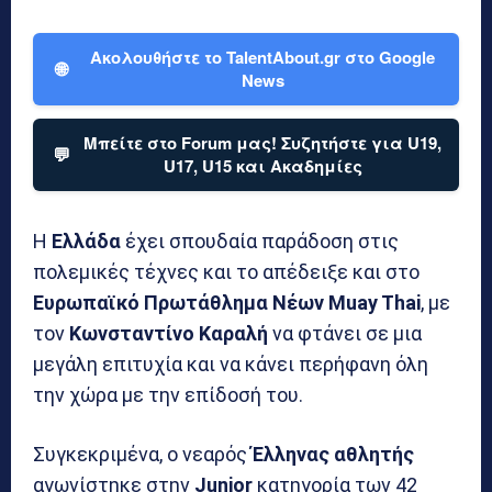
Ακολουθήστε το TalentAbout.gr στο Google
🌐
News
Μπείτε στο Forum μας! Συζητήστε για U19,
💬
U17, U15 και Ακαδημίες
Η
Ελλάδα
έχει σπουδαία παράδοση στις
πολεμικές τέχνες και το απέδειξε και στο
Ευρωπαϊκό Πρωτάθλημα Νέων Muay Thai
, με
τον
Κωνσταντίνο Καραλή
να φτάνει σε μια
μεγάλη επιτυχία και να κάνει περήφανη όλη
την χώρα με την επίδοσή του.
Συγκεκριμένα, ο νεαρός
Έλληνας αθλητής
αγωνίστηκε στην
Junior
κατηγορία των 42