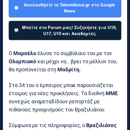
Ακολουθήστε το TalentAbout.gr στο Google
🌐
News
Μπείτε στο Forum μας! Συζητήστε για U19,
💬
U17, U15 και Ακαδημίες
Ο
Μαρσέλο
έλυσε το συμβόλαιο του με τον
Ολυμπιακό
και μέχρι να… βρει το μέλλον του,
θα προπονείται στη
Μαδρίτη.
Στα 34 του ο έμπειρος μπακ παρουσιάζεται
έτοιμος για νέες προκλήσεις. Τα διεθνή
ΜΜΕ
συνεχώς αναμεταδίδουν ρεπορτάζ με
πιθανούς προορισμούς του Βραζιλιάνου.
Σύμφωνα με τις πληροφορίες, ο
Βραζιλιάνος