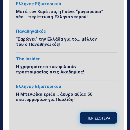
Ελληνες Εξωτερικού
Μετά τον Καρέτσα, η Γκένκ “μαγειρεύει”
νέα… περίπτωση Έλληνα νεαρού!
ΠαναθηναΪκός
“Σαρώνει” την Ελλάδα για το… μέλλον
του ο Παναθηναϊκός!
The Insider
Η χρησιμότητα των φιλικών
προετοιμασίας στις Ακαδημίες!
Ελληνες Εξωτερικού
Η Μπενφίκα έριξε… άκυρο αξίας 50
εκατομμυρίων για Παυλίδη!
ΠΕΡΙΣΣΟΤΕΡΑ