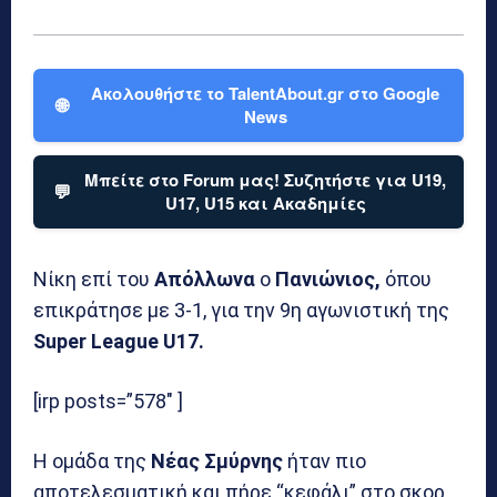
Ακολουθήστε το TalentAbout.gr στο Google
🌐
News
Μπείτε στο Forum μας! Συζητήστε για U19,
💬
U17, U15 και Ακαδημίες
Νίκη επί του
Απόλλωνα
ο
Πανιώνιος,
όπου
επικράτησε με 3-1, για την 9η αγωνιστική της
Super League U17.
[irp posts=”578″ ]
Η ομάδα της
Νέας Σμύρνης
ήταν πιο
αποτελεσματική και πήρε “κεφάλι” στο σκορ