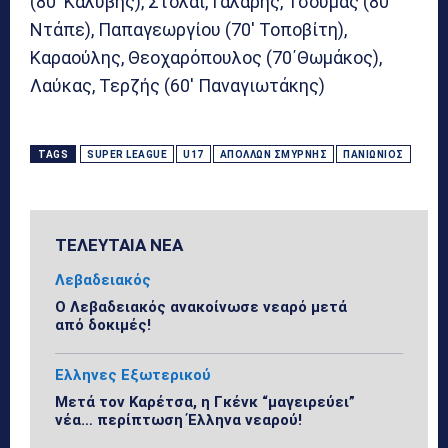
(80′ Καλύβης), Στολάι, Γαλάρης, Τσούμας (80′
Ντάπε), Παπαγεωργίου (70′ Τοποβίτη),
Καραούλης, Θεοχαρόπουλος (70΄Θωμάκος),
Λαύκας, Τερζής (60′ Παναγιωτάκης)
TAGS
SUPER LEAGUE
U17
ΑΠΟΛΛΏΝ ΣΜΎΡΝΗΣ
ΠΑΝΙΏΝΙΟΣ
ΤΕΛΕΥΤΑΙΑ ΝΕΑ
Λεβαδειακός
Ο Λεβαδειακός ανακοίνωσε νεαρό μετά
από δοκιμές!
Ελληνες Εξωτερικού
Μετά τον Καρέτσα, η Γκένκ “μαγειρεύει”
νέα… περίπτωση Έλληνα νεαρού!