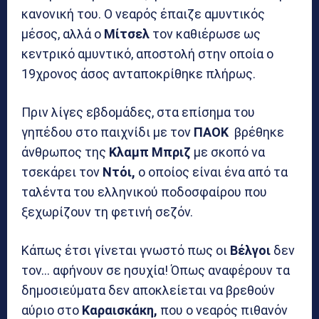
κανονική του. Ο νεαρός έπαιζε αμυντικός
μέσος, αλλά ο
Μίτσελ
τον καθιέρωσε ως
κεντρικό αμυντικό, αποστολή στην οποία ο
19χρονος άσος ανταποκρίθηκε πλήρως.
Πριν λίγες εβδομάδες, στα επίσημα του
γηπέδου στο παιχνίδι με τον
ΠΑΟΚ
βρέθηκε
άνθρωπος της
Κλαμπ Μπριζ
με σκοπό να
τσεκάρει τον
Ντόι,
ο οποίος είναι ένα από τα
ταλέντα του ελληνικού ποδοσφαίρου που
ξεχωρίζουν τη φετινή σεζόν.
Κάπως έτσι γίνεται γνωστό πως οι
Βέλγοι
δεν
τον… αφήνουν σε ησυχία! Όπως αναφέρουν τα
δημοσιεύματα δεν αποκλείεται να βρεθούν
αύριο στο
Καραισκάκη,
που ο νεαρός πιθανόν