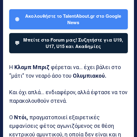
Ακολουθήστε το TalentAbout.gr στο Google
🌐
News
Μπείτε στο Forum μας! Συζητήστε για U19,
💬
U17, U15 και Ακαδημίες
Η
Κλαμπ Μπριζ
φέρεται να… έχει βάλει στο
“μάτι” τον νεαρό άσο του
Ολυμπιακού.
Και όχι απλά… ενδιαφέρον, αλλά έφτασε να τον
παρακολουθούν στενά.
Ο
Ντόι,
πραγματοποιεί εξαιρετικές
εμφανίσεις φέτος αγωνιζόμενος σε θέση
κεντρικού αμυντικού, η οποία δεν είναι και η