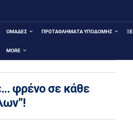
ΟΜΆΔΕΣ
ΠΡΩΤΑΘΛΉΜΑΤΑ YΠΟΔΟΜΉΣ
Ξ
MORE
ε… φρένο σε κάθε
λων”!