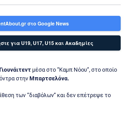
ntAbout.gr στο Google News
στε για U19, U17, U15 και Ακαδημίες
Γιουνάιτεντ
μέσα στο “Καμπ Νόου”, στο οποίο
κόντρα στην
Μπαρτσελόνα.
ίθεση των “διαβόλων” και δεν επέτρεψε το