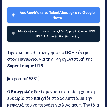
Ακολουθήστε το TalentAbout.gr στο Google
🌐
News
Μπείτε στο Forum μας! Συζητήστε για U19,
💬
U17, U15 και Ακαδημίες
Την νίκη με 2-0 πανηγύρισε ο
ΟΦΗ
κόντρα
στον
Πανιώνιο,
για την 14η αγωνιστική της
Super League U15.
[irp posts=”583″ ]
Ο
Επαγγελής
ξεκίνησε με την πρώτη χαμένη
ευκαιρία στο παιχνίδι στο 5ο λεπτό, με την
κεφαλιά του να περνάει για λίγο άουτ. Την ίδια