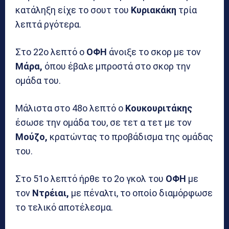
κατάληξη είχε το σουτ του
Κυριακάκη
τρία
λεπτά ργότερα.
Στο 22ο λεπτό ο
ΟΦΗ
άνοιξε το σκορ με τον
Μάρα,
όπου έβαλε μπροστά στο σκορ την
ομάδα του.
Μάλιστα στο 48ο λεπτό ο
Κουκουριτάκης
έσωσε την ομάδα του, σε τετ α τετ με τον
Μούζο,
κρατώντας το προβάδισμα της ομάδας
του.
Στο 51ο λεπτό ήρθε το 2ο γκολ του
ΟΦΗ
με
τον
Ντρέιαι,
με πέναλτι, το οποίο διαμόρφωσε
το τελικό αποτέλεσμα.