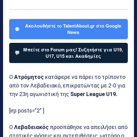
Ακολουθήστε το TalentAbout.gr στο Google
🌐
News
Μπείτε στο Forum μας! Συζητήστε για U19,
💬
U17, U15 και Ακαδημίες
Ο
Ατρόμητος
κατάφερε να πάρει το τρίποντο
από τον Λεβαδειακό, επικρατώντας με 2-0 για
την 23η αγωνιστική της
Super League U19.
[irp posts=”2″ ]
Ο
Λεβαδειακός
προσπάθησε να απειλήσει από
στατικές φάσεις και αντεπιθέσεις, ωστόσο ο