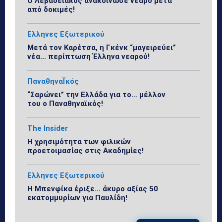
Ο Λεβαδειακός ανακοίνωσε νεαρό μετά
από δοκιμές!
Ελληνες Εξωτερικού
Μετά τον Καρέτσα, η Γκένκ “μαγειρεύει”
νέα… περίπτωση Έλληνα νεαρού!
ΠαναθηναΪκός
“Σαρώνει” την Ελλάδα για το… μέλλον
του ο Παναθηναϊκός!
The Insider
Η χρησιμότητα των φιλικών
προετοιμασίας στις Ακαδημίες!
Ελληνες Εξωτερικού
Η Μπενφίκα έριξε… άκυρο αξίας 50
εκατομμυρίων για Παυλίδη!