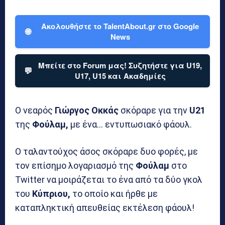
Ακολουθήστε το TalentAbout.gr στο Google
🌐
News
Μπείτε στο Forum μας! Συζητήστε για U19,
💬
U17, U15 και Ακαδημίες
Ο νεαρός
Γιώργος Οκκάς
σκόραρε για την
U21
της
Φούλαμ,
με ένα… εντυπωσιακό φάουλ.
Ο ταλαντούχος άσος σκόραρε δυο φορές, με
τον επίσημο λογαριασμό της
Φούλαμ
στο
Twitter να μοιράζεται το ένα από τα δύο γκολ
του
Κύπριου,
το οποίο και ήρθε με
καταπληκτική απευθείας εκτέλεση φάουλ!