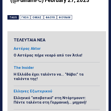
(@FulhamFC)
February 27, 2023
TAGS
ΓΚΟΛ
ΟΚΚΆΣ
ΦΆΟΥΛ
ΦΟΎΛΑΜ
ΤΕΛΕΥΤΑΙΑ ΝΕΑ
Αστέρας Aktor
Ο Αστέρας πήρε νεαρό από τον Άτλα!
The Insider
Η Ελλάδα έχει ταλέντο να… “θάβει” τα
ταλέντα της!
Ελληνες Εξωτερικού
Ελληνικό “αποβατικό” στη Ντόρτμουντ:
Πέντε ταλέντα στη Γερμανική… μηχανή!