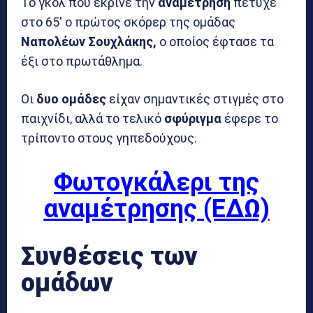
Το γκολ που έκρινε την
αναμέτρηση
πέτυχε
στο 65′ ο πρώτος σκόρερ της ομάδας
Ναπολέων Σουχλάκης,
ο οποίος έφτασε τα
έξι στο πρωτάθλημα.
Οι
δυο ομάδες
είχαν σημαντικές στιγμές στο
παιχνίδι, αλλά το τελικό
σφύριγμα
έφερε το
τρίποντο στους γηπεδούχους.
Φωτογκάλερι της
αναμέτρησης (ΕΔΩ)
Συνθέσεις των
ομάδων