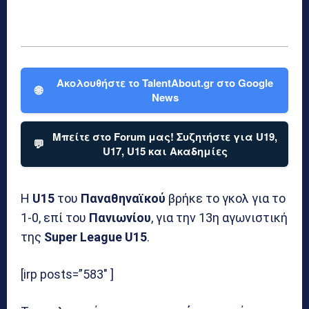
Ακολουθήστε το TalentAbout.gr στο Google
🌐
News
Μπείτε στο Forum μας! Συζητήστε για U19,
💬
U17, U15 και Ακαδημίες
Η
U15
του
Παναθηναϊκού
βρήκε το γκολ για το
1-0, επί του
Πανιωνίου
, για την 13η αγωνιστική
της
Super League U15
.
[irp posts=”583″ ]