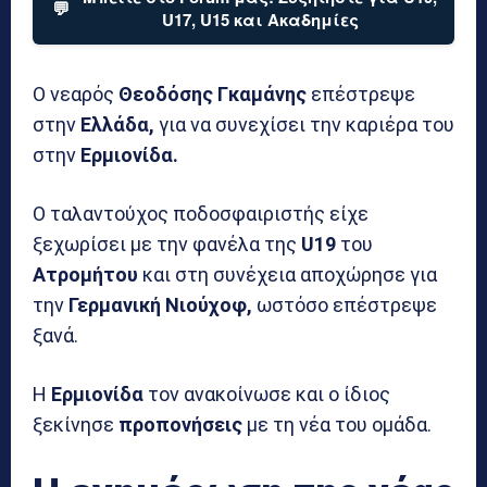
💬
U17, U15 και Ακαδημίες
Ο νεαρός
Θεοδόσης Γκαμάνης
επέστρεψε
στην
Ελλάδα,
για να συνεχίσει την καριέρα του
στην
Ερμιονίδα.
Ο ταλαντούχος ποδοσφαιριστής είχε
ξεχωρίσει με την φανέλα της
U19
του
Ατρομήτου
και στη συνέχεια αποχώρησε για
την
Γερμανική Νιούχοφ,
ωστόσο επέστρεψε
ξανά.
Η
Ερμιονίδα
τον ανακοίνωσε και ο ίδιος
ξεκίνησε
προπονήσεις
με τη νέα του ομάδα.